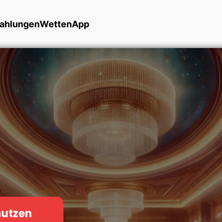
ahlungen
Wetten
App
nutzen