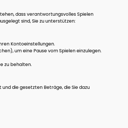
rstehen, dass verantwortungsvolles Spielen
ausgelegt sind, Sie zu unterstützen:
hren Kontoeinstellungen.
hen), um eine Pause vom Spielen einzulegen.
ze zu behalten.
 und die gesetzten Beträge, die Sie dazu