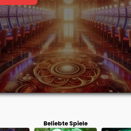
Beliebte Spiele