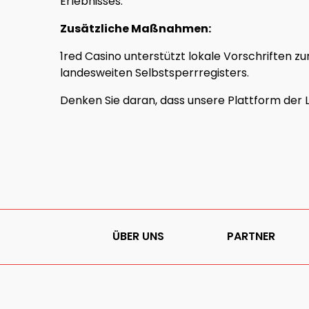
Erlebnisses.
Zusätzliche Maßnahmen:
1red Casino unterstützt lokale Vorschriften z
landesweiten Selbstsperrregisters.
Denken Sie daran, dass unsere Plattform der Li
ÜBER UNS
PARTNER