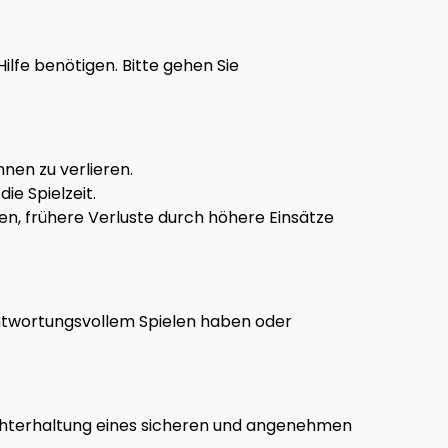
lfe benötigen. Bitte gehen Sie
nnen zu verlieren.
ie Spielzeit.
chen, frühere Verluste durch höhere Einsätze
rantwortungsvollem Spielen haben oder
echterhaltung eines sicheren und angenehmen