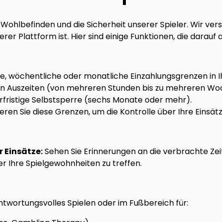
 Wohlbefinden und die Sicherheit unserer Spieler. Wir ve
rer Plattform ist. Hier sind einige Funktionen, die darauf 
he, wöchentliche oder monatliche Einzahlungsgrenzen in I
n Auszeiten (von mehreren Stunden bis zu mehreren Woc
rfristige Selbstsperre (sechs Monate oder mehr).
eren Sie diese Grenzen, um die Kontrolle über Ihre Einsät
 Einsätze:
Sehen Sie Erinnerungen an die verbrachte Zeit
r Ihre Spielgewohnheiten zu treffen.
antwortungsvolles Spielen oder im Fußbereich für: