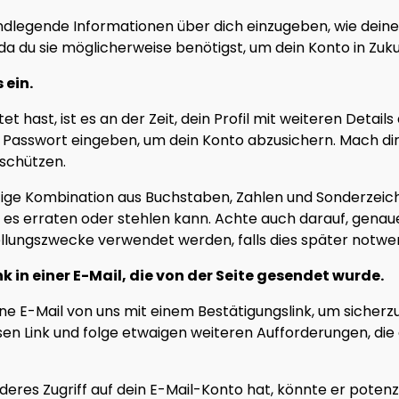
rundlegende Informationen über dich einzugeben, wie dein
 da du sie möglicherweise benötigst, um dein Konto in Zuk
 ein.
 hast, ist es an der Zeit, dein Profil mit weiteren Detail
 Passwort eingeben, um dein Konto abzusichern. Mach di
 schützen.
artige Kombination aus Buchstaben, Zahlen und Sonderzeic
es es erraten oder stehlen kann. Achte auch darauf, gen
lungszwecke verwendet werden, falls dies später notwend
nk in einer E-Mail, die von der Seite gesendet wurde.
ne E-Mail von uns mit einem Bestätigungslink, um sicherzu
iesen Link und folge etwaigen weiteren Aufforderungen, di
deres Zugriff auf dein E-Mail-Konto hat, könnte er poten