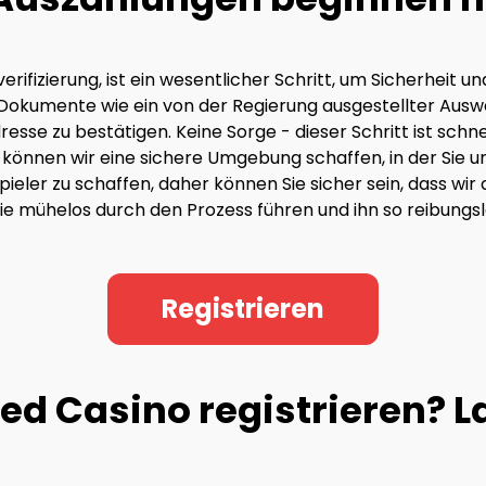
ifizierung, ist ein wesentlicher Schritt, um Sicherheit un
Dokumente wie ein von der Regierung ausgestellter Ausw
esse zu bestätigen. Keine Sorge - dieser Schritt ist schn
t können wir eine sichere Umgebung schaffen, in der Sie un
Spieler zu schaffen, daher können Sie sicher sein, dass 
ie mühelos durch den Prozess führen und ihn so reibungslo
Registrieren
red Casino registrieren? 