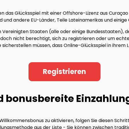
n das Glücksspiel mit einer Offshore-Lizenz aus Curaçao t
nd und andere EU-Länder, Teile Lateinamerikas und eini
 Vereinigten Staaten (alle oder einige Bundesstaaten), d
edoch nicht berechtigt, sich zu registrieren oder um echt
sicherstellen müssen, dass Online-Glücksspiel in ihrem Lan
Registrieren
nd bonusbereite Einzahlun
 Willkommensbonus zu aktivieren, folgen Sie diesen Schrit
ahlungsmethode aus der Liste - Sie können zwischen tradit