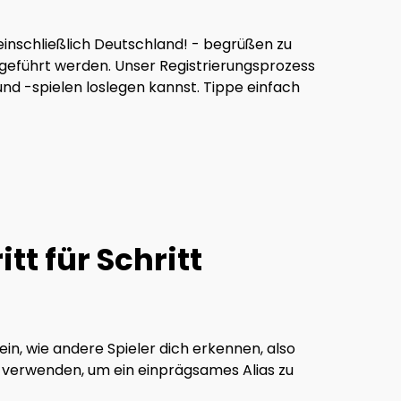
 einschließlich Deutschland! - begrüßen zu
geführt werden. Unser Registrierungsprozess
und -spielen loslegen kannst. Tippe einfach
tt für Schritt
ein, wie andere Spieler dich erkennen, also
n verwenden, um ein einprägsames Alias zu