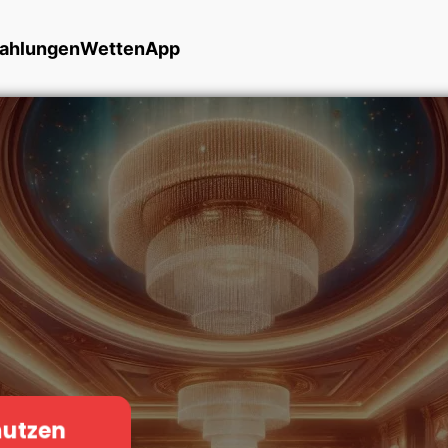
ahlungen
Wetten
App
nutzen