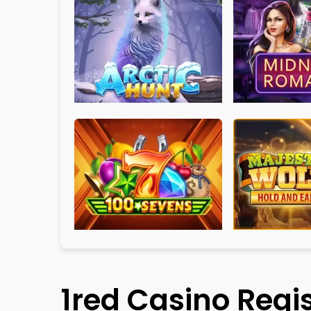
1red Casino Regi