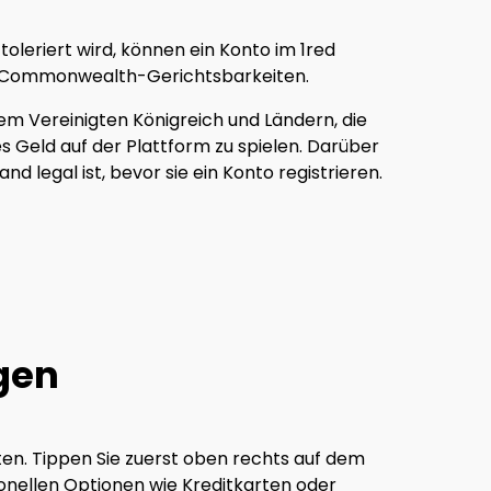
oleriert wird, können ein Konto im 1red
ge Commonwealth-Gerichtsbarkeiten.
em Vereinigten Königreich und Ländern, die
es Geld auf der Plattform zu spielen. Darüber
d legal ist, bevor sie ein Konto registrieren.
gen
ten. Tippen Sie zuerst oben rechts auf dem
ionellen Optionen wie Kreditkarten oder