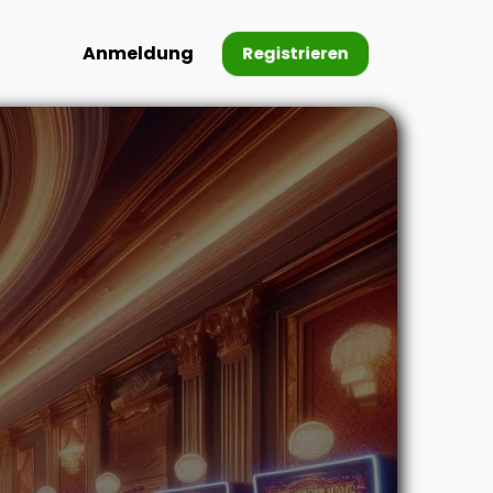
Anmeldung
Registrieren