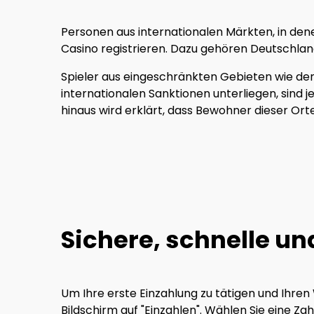
Personen aus internationalen Märkten, in dene
Casino registrieren. Dazu gehören Deutschla
Spieler aus eingeschränkten Gebieten wie den
internationalen Sanktionen unterliegen, sind j
hinaus wird erklärt, dass Bewohner dieser Orte 
Sichere, schnelle u
Um Ihre erste Einzahlung zu tätigen und Ihren
Bildschirm auf "Einzahlen". Wählen Sie eine Z