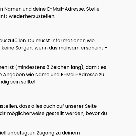
en Namen und deine E-Mail-Adresse. Stelle
unft wiederherzustellen.
s auszufüllen. Du musst Informationen wie
r keine Sorgen, wenn das mühsam erscheint -
hen ist (mindestens 8 Zeichen lang), damit es
aue Angaben wie Name und E-Mail-Adresse zu
ig sein sollte!
stellen, dass alles auch auf unserer Seite
e dir möglicherweise gestellt werden, bevor du
ziell unbefugten Zugang zu deinem