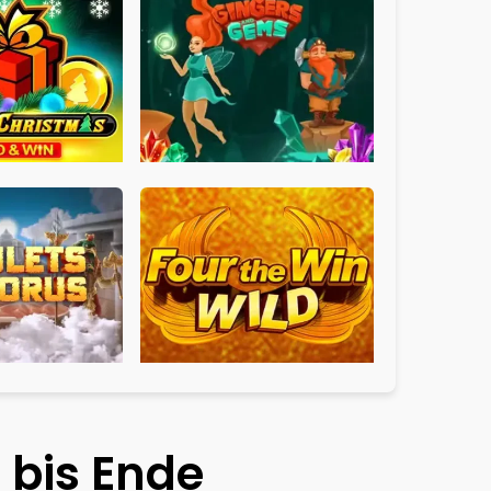
 bis Ende